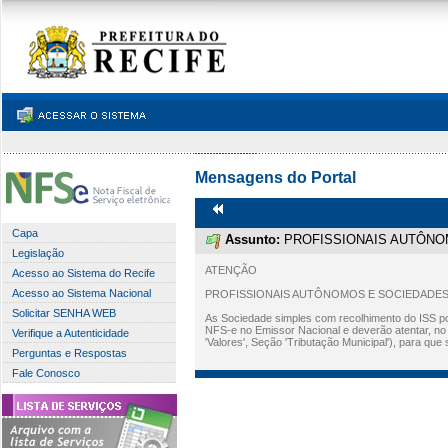
Mensagens do Portal
Capa
Assunto:
PROFISSIONAIS AUTÔNO
Legislação
ATENÇÃO
Acesso ao Sistema do Recife
Acesso ao Sistema Nacional
PROFISSIONAIS AUTÔNOMOS E SOCIEDADES
Solicitar SENHA WEB
As Sociedade simples com recolhimento do ISS por
NFS-e no Emissor Nacional e deverão atentar, n
Verifique a Autenticidade
'Valores', Seção 'Tributação Municipal'), para qu
Perguntas e Respostas
Fale Conosco