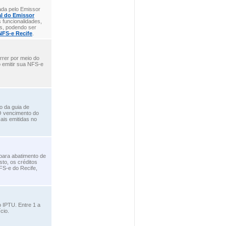
ada pelo Emissor
al do Emissor
 funcionalidades,
is, podendo ser
NFS-e Recife
.
rrer por meio do
o emitir sua NFS-e
o da guia de
O vencimento do
cais emitidas no
para abatimento de
to, os créditos
FS-e do Recife,
 IPTU. Entre 1 a
cio.