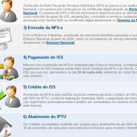
A emissão da Nota Fiscal de Serviços Eletrônica (NFS-e) passa a ser realiz
Nacional, com acesso por conta gov.br ou certificado digital através do
Port
Nacional
. O sistema da NFS-e Recife permanece disponível para as demais
como emissão de guias do ISS, declarações, consultas e serviços cadastra
acessado com Senha Web ou certificado digital diretamente no
Sistema da 
3) Emissão da NFS-e
Com a Reforma Tributária, a emissão da nota fiscal eletrônica passará a oco
Emissor Nacional. A partir de 2026, todos os prestadores de serviço deverã
diretamente no
Emissor Nacional
.
4) Pagamento do ISS
Mesmo com a emissão da NFS-e realizada pelo Emissor Nacional, a emissã
pagamento do ISS continua sendo feita neste Sistema da NFS-e do Recife. 
ISS, por sua vez, permanece no dia
10 de cada mês
, referente às notas fis
mês anterior.
5) Crédito do ISS
A emissão da NFS-e pelo padrão nacional continua gerando créditos de ISS 
até 50% do IPTU, conforme legislação municipal. Após o pagamento do impos
são registrados automaticamente e podem ser consultados no sistema da N
pela Internet.
6) Abatimento do IPTU
Os créditos acumulados poderão ser usados para abatimento de até 50% do
30 de novembro de cada ano você indicará os imóveis para receber o benefí