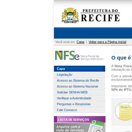
Você está em
Capa
|
Voltar para a Página Inicial
O que é 
A
Nota Fisca
Capa
tributação do 
Legislação
Com a adesão
exclusivament
Acesso ao Sistema do Recife
Importante di
Acesso ao Sistema Nacional
50% do IPTU
Solicitar SENHA WEB
Verifique a Autenticidade
Perguntas e Respostas
Fale Conosco