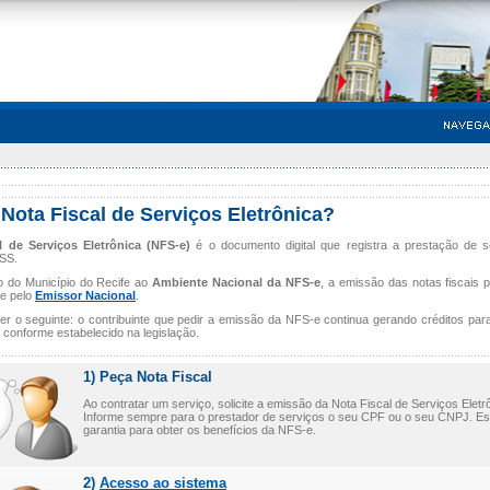
Nota Fiscal de Serviços Eletrônica?
l de Serviços Eletrônica (NFS-e)
é o documento digital que registra a prestação de s
ISS.
 do Município do Recife ao
Ambiente Nacional da NFS-e
, a emissão das notas fiscais 
e pelo
Emissor Nacional
.
zer o seguinte: o contribuinte que pedir a emissão da NFS-e continua gerando créditos pa
, conforme estabelecido na legislação.
1) Peça Nota Fiscal
Ao contratar um serviço, solicite a emissão da Nota Fiscal de Serviços Eletr
Informe sempre para o prestador de serviços o seu CPF ou o seu CNPJ. Es
garantia para obter os benefícios da NFS-e.
2)
Acesso ao sistema